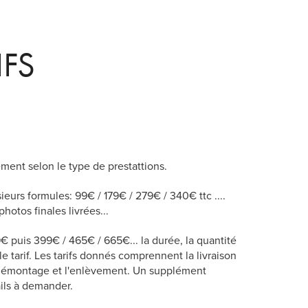
IFS
mément selon le type de prestattions.
ieurs formules: 99€ / 179€ / 279€ / 340€ ttc ....
otos finales livrées...
€ puis 399€ / 465€ / 665€... la durée, la quantité
e tarif. Les tarifs donnés comprennent la livraison
 le démontage et l'enlèvement. Un supplément
ails à demander.