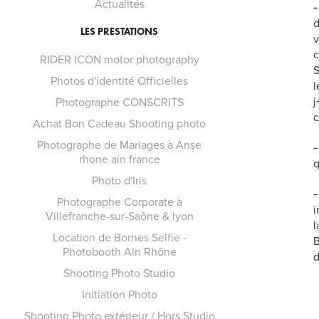
Actualités
d
LES PRESTATIONS
v
c
RIDER ICON motor photography
S
Photos d'identité Officielles
l
j
Photographe CONSCRITS
c
Achat Bon Cadeau Shooting photo
Photographe de Mariages à Anse
rhone ain france
q
Photo d'Iris
Photographe Corporate à
i
Villefranche-sur-Saône & lyon
l
Location de Bornes Selfie -
B
Photobooth Ain Rhône
d
Shooting Photo Studio
Initiation Photo
Shooting Photo extérieur / Hors Studio