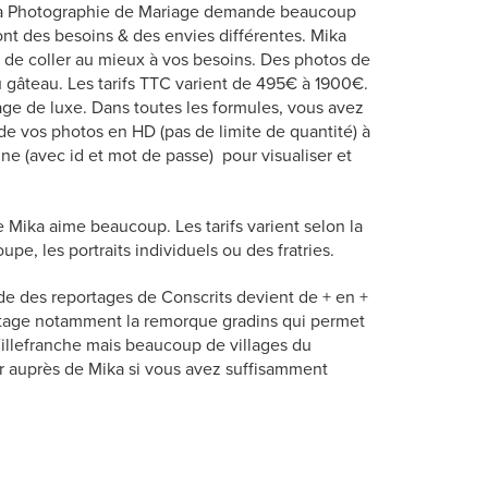
 Photographie de Mariage demande beaucoup
t des besoins & des envies différentes. Mika
de coller au mieux à vos besoins. Des photos de
u gâteau. Les tarifs TTC varient de 495€ à 1900€.
iage de luxe. Dans toutes les formules, vous avez
n de vos photos en HD (pas de limite de quantité) à
gne (avec id et mot de passe) pour visualiser et
 Mika aime beaucoup. Les tarifs varient selon la
upe, les portraits individuels ou des fratries.
e des reportages de Conscrits devient de + en +
portage notamment la remorque gradins qui permet
Villefranche mais beaucoup de villages du
der auprès de Mika si vous avez suffisamment