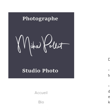
D
t
d
Accueil
e
Bio
k